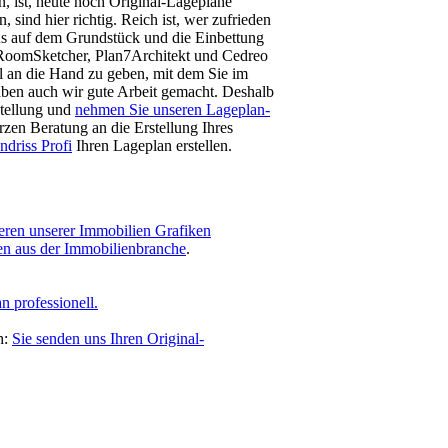
n, ist, heute noch Original-Lagepläne
 sind hier richtig. Reich ist, wer zufrieden
aus auf dem Grundstück und die Einbettung
e RoomSketcher, Plan7Architekt und Cedreo
al an die Hand zu geben, mit dem Sie im
haben auch wir gute Arbeit gemacht. Deshalb
stellung und
nehmen Sie unseren Lageplan-
zen Beratung an die Erstellung Ihres
ndriss Profi
Ihren Lageplan erstellen.
eren unserer Immobilien Grafiken
ten aus der Immobilienbranche
.
 professionell.
h:
Sie senden uns Ihren Original-