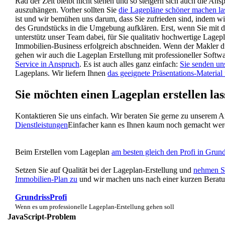
Rad der Zeit bleibt nicht stehen und so steigern sich auch die An
auszuhängen. Vorher sollten Sie
die Lagepläne schöner machen la
ist und wir bemühen uns darum, dass Sie zufrieden sind, indem w
des Grundstücks in die Umgebung aufklären. Erst, wenn Sie mit d
unterstütz unser Team dabei, für Sie qualitativ hochwertige Lagep
Immobilien-Business erfolgreich abschneiden. Wenn der Makler 
gehen wir auch die Lageplan Erstellung mit professioneller Softwa
Service in Anspruch
. Es ist auch alles ganz einfach:
Sie senden un
Lageplans. Wir liefern Ihnen
das geeignete Präsentations-Materia
Sie möchten einen Lageplan erstellen la
Kontaktieren Sie uns einfach. Wir beraten Sie gerne zu unserem 
Dienstleistungen
Einfacher kann es Ihnen kaum noch gemacht we
Beim Erstellen vom Lageplan
am besten gleich den Profi in Grun
Setzen Sie auf Qualität bei der Lageplan-Erstellung und
nehmen Si
Immobilien-Plan zu
und wir machen uns nach einer kurzen Beratun
GrundrissProfi
Wenn es um professionelle Lageplan-Erstellung gehen soll
JavaScript-Problem