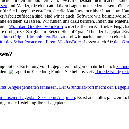
sprüche auf dem Immobilien-Markt. Was Sie deshalb nicht machen sollte
ssen
und Makler, die einen attraktiven Lageplan erstellen lassen möchten,
ir für Sie Lagepläne erstellen, die die Kaufanwärter über Lage vom H
er Arbeit zufrieden sind, sind wir es auch. Software wie beispielweis
läne erstellen zu lassen. Wir fühlen uns dazu berufen, Ihnen das Materi
durch
Wohnbau Grafiken vom Profi
wirtschaftlichen Auftrieb erlangt, 
re und großer Sorgfalt an. Setzen Sie auf Qualität bei der Lageplan-Er
s Ihren Original-Immobilien-Plan zu
und wir machen uns nach einer kur
l für das Schaufenster von Ihrem Makler-Büro
. Lassen auch Sie
den Gru
ssen?
Angebot der Erstellung von Lageplänen und gerne natürlich auch
zu and
rden.
Finden Sie bei uns stets
aktuelle Neuigkei
driss-Angelegenheiten ranlassen
.
Der GrundrissProfi
macht den Lageplan
e unseren Lageplan-Service in Anspruch
. Es ist auch alles ganz einfac
g an die Erstellung Ihres Lageplans.