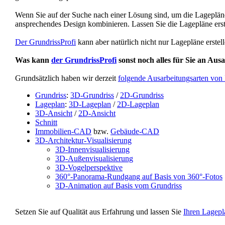
Wenn Sie auf der Suche nach einer Lösung sind, um die Lagepläne 
ansprechendes Design kombinieren. Lassen Sie die Lagepläne ers
Der GrundrissProfi
kann aber natürlich nicht nur Lagepläne erstell
Was kann
der GrundrissProfi
sonst noch alles für Sie an Aus
Grundsätzlich haben wir derzeit
folgende Ausarbeitungsarten von
Grundriss
:
3D-Grundriss
/
2D-Grundriss
Lageplan
:
3D-Lageplan
/
2D-Lageplan
3D-Ansicht
/
2D-Ansicht
Schnitt
Immobilien-CAD
bzw.
Gebäude-CAD
3D-Architektur-Visualisierung
3D-Innenvisualisierung
3D-Außenvisualisierung
3D-Vogelperspektive
360°-Panorama-Rundgang auf Basis von 360°-Fotos
3D-Animation auf Basis vom Grundriss
Setzen Sie auf Qualität aus Erfahrung und lassen Sie
Ihren Lagepl