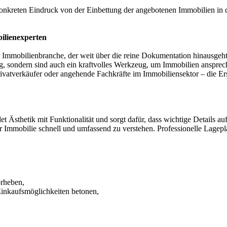
 konkreten Eindruck von der Einbettung der angebotenen Immobilien i
ilienexperten
er Immobilienbranche, der weit über die reine Dokumentation hinausgeht.
g, sondern sind auch ein kraftvolles Werkzeug, um Immobilien ansprech
vatverkäufer oder angehende Fachkräfte im Immobiliensektor – die Ers
det Ästhetik mit Funktionalität und sorgt dafür, dass wichtige Details au
 Immobilie schnell und umfassend zu verstehen. Professionelle Lageplä
orheben,
Einkaufsmöglichkeiten betonen,