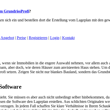
m GrundrissProfi
?
ggen sich ein und bestellen dort die Erstellung vom Lageplan mit den 
Angebot
|
Preise
|
Registrieren
|
Login
|
Kontakt
nn, wenn sie Immobilien in die engere Auswahl nehmen, vor allem auc
arn, aber doch, wie deren Häuser zum anvisieerten Haus stehen. Um di
 Profi setzen. Zeigen Sie nicht nur blankes Bauland, sondern das Gru
 Software
aussieht. Sie müssen es aber auch nicht unbedingt selber hinbekommen, d
ssen die Software den Lageplan erstellen. Aus schlichten Originalen w
orzugen. In jedem Fall schaffen Sie klare Verhältnisse in Ihrem Schau