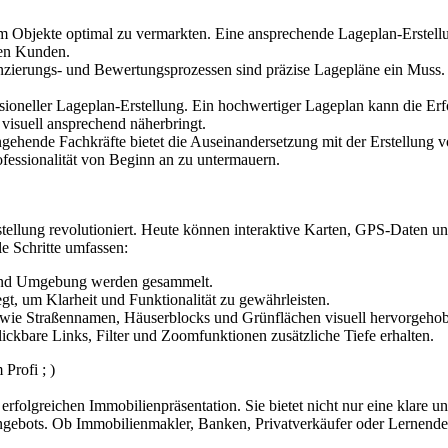
 Objekte optimal zu vermarkten. Eine ansprechende Lageplan-Erstellung
len Kunden.
erungs- und Bewertungsprozessen sind präzise Lagepläne ein Muss. S
ssioneller Lageplan-Erstellung. Ein hochwertiger Lageplan kann die E
 visuell ansprechend näherbringt.
ehende Fachkräfte bietet die Auseinandersetzung mit der Erstellung v
fessionalität von Beginn an zu untermauern.
tellung revolutioniert. Heute können interaktive Karten, GPS-Daten
le Schritte umfassen:
 und Umgebung werden gesammelt.
gt, um Klarheit und Funktionalität zu gewährleisten.
s wie Straßennamen, Häuserblocks und Grünflächen visuell hervorgeho
ickbare Links, Filter und Zoomfunktionen zusätzliche Tiefe erhalten.
Profi ; )
 erfolgreichen Immobilienpräsentation. Sie bietet nicht nur eine klare 
 Angebots. Ob Immobilienmakler, Banken, Privatverkäufer oder Lernende 